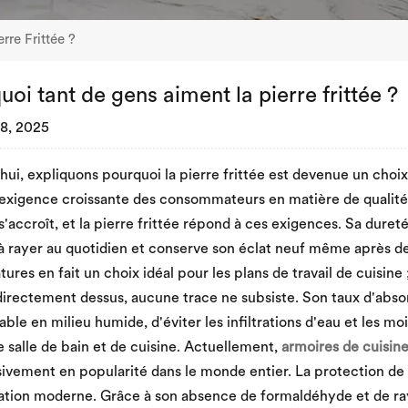
rre Frittée ?
uoi tant de gens aiment la pierre frittée ?
8, 2025
hui, expliquons pourquoi la pierre frittée est devenue un choi
'exigence croissante des consommateurs en matière de qualité,
s'accroît, et la pierre frittée répond à ces exigences. Sa duret
e à rayer au quotidien et conserve son éclat neuf même après d
ures en fait un choix idéal pour les plans de travail de cuisin
irectement dessus, aucune trace ne subsiste. Son taux d'absor
table en milieu humide, d'éviter les infiltrations d'eau et les m
de salle de bain et de cuisine. Actuellement,
armoires de cuisine
ivement en popularité dans le monde entier. La protection de
ation moderne. Grâce à son absence de formaldéhyde et de ray