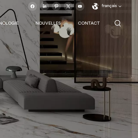
français
NOLOGIE
NOUVELLES
CONTACT
English
français
español