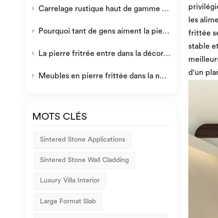
privilég
Carrelage rustique haut de gamme : la fusion parfaite de l&#39;esthétique rétro et de la qualité moderne
les alim
Pourquoi tant de gens aiment la pierre frittée ?
frittée 
stable e
La pierre fritrée entre dans la décoration domestique européenne
meilleur
d'un pla
Meubles en pierre frittée dans la nouvelle ère
MOTS CLÉS
Sintered Stone Applications
Sintered Stone Wall Cladding
Luxury Villa Interior
Large Format Slab