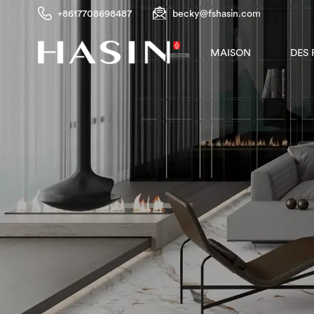
+8617708698487
becky@fshasin.com
DES
MAISON