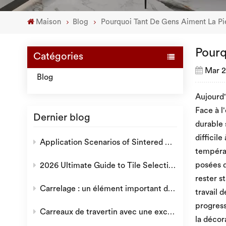
Maison
Blog
Pourquoi Tant De Gens Aiment La Pie
Pourq
Catégories
Mar 2
Blog
Aujourd'
Face à l
Dernier blog
durable 
difficil
Application Scenarios of Sintered Stone: Why is it a Popular Choice for Modern Decoration?
températ
posées d
2026 Ultimate Guide to Tile Selection: How to Choose the Ideal Tiles for Villas, Hotels, and Residential Projects
rester s
Carrelage : un élément important dans l'environnement domestique.
travail 
progress
Carreaux de travertin avec une excellente texture naturelle
la décor