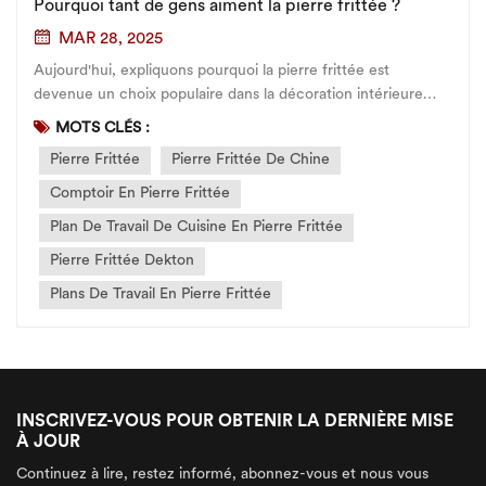
Pourquoi tant de gens aiment la pierre frittée ?
MAR 28, 2025
Aujourd'hui, expliquons pourquoi la pierre frittée est
devenue un choix populaire dans la décoration intérieure
moderne. Face à l'exigence croissante des consommateurs
MOTS CLÉS :
en matière de qualité, la demande pour un matériau à la fois
Pierre Frittée
Pierre Frittée De Chine
esthétique et durable s'accroît, et la pierre frittée répon...
Comptoir En Pierre Frittée
Plan De Travail De Cuisine En Pierre Frittée
Pierre Frittée Dekton
Plans De Travail En Pierre Frittée
INSCRIVEZ-VOUS POUR OBTENIR LA DERNIÈRE MISE
À JOUR
Continuez à lire, restez informé, abonnez-vous et nous vous