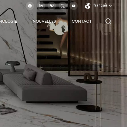
français
NOLOGIE
NOUVELLES
CONTACT
English
français
español