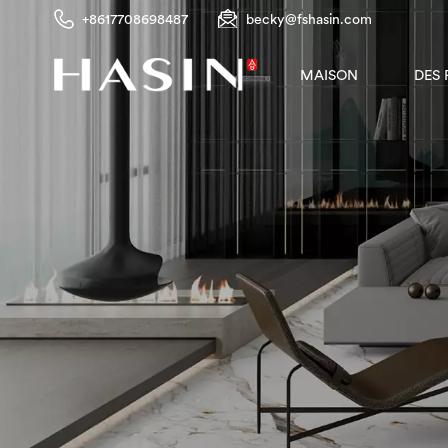
+8617708698487
becky@fshasin.com
DES
MAISON