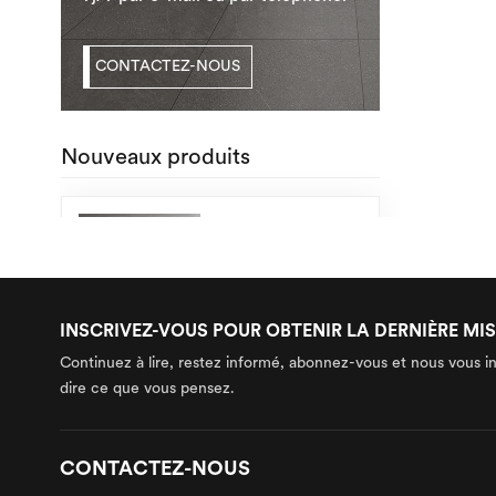
CONTACTEZ-NOUS
Nouveaux produits
Carrelage en gros
de marbre de
1200X2400mm
EN SAVOIR PLUS
pour de grandes
dalles intérieures
INSCRIVEZ-VOUS POUR OBTENIR LA DERNIÈRE MIS
en pierre
Chine grande taille
agglomérées
Continuez à lire, restez informé, abonnez-vous et nous vous i
1600x3200mm
dire ce que vous pensez.
fournisseur de
EN SAVOIR PLUS
dalles de pierre
frittée grand
carrelage en
CONTACTEZ-NOUS
Carrelage de sol
porcelaine pour