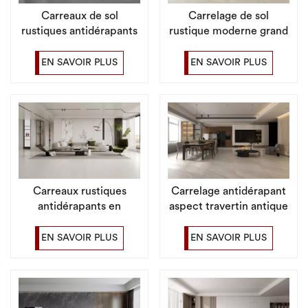
Carreaux de sol
Carrelage de sol
rustiques antidérapants
rustique moderne grand
en porcelaine de style
format pour salle de
moderne et vintage
bain et cuisine
EN SAVOIR PLUS
EN SAVOIR PLUS
Carreaux rustiques
Carrelage antidérapant
antidérapants en
aspect travertin antique
porcelaine de qualité
de style campagnard
supérieure pour cuisine
pour sol de salle de bain
EN SAVOIR PLUS
EN SAVOIR PLUS
de style campagnard