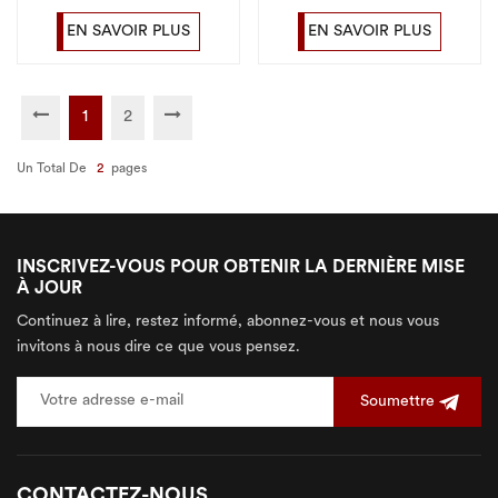
rustique mat pour
émaillé en marbre de
l'intérieur
porcelaine noire
EN SAVOIR PLUS
EN SAVOIR PLUS
600x600
1
2
Un Total De
2
Pages
INSCRIVEZ-VOUS POUR OBTENIR LA DERNIÈRE MISE
À JOUR
Continuez à lire, restez informé, abonnez-vous et nous vous
invitons à nous dire ce que vous pensez.
Soumettre
CONTACTEZ-NOUS