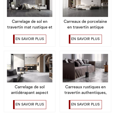
Carrelage de sol en
Carreaux de porcelaine
travertin mat rustique et
en travertin antique
durable, contemporain,
haute durabilité pour
texture douce et
zones à fort trafic
EN SAVOIR PLUS
EN SAVOIR PLUS
élégante
Carrelage de sol
Carreaux rustiques en
antidérapant aspect
travertin authentiques,
travertin antique pour
parfaits pour les
salon, finition mate
maisons de ferme et les
EN SAVOIR PLUS
EN SAVOIR PLUS
maisons patrimoniales