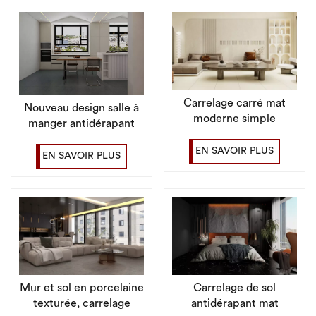
Carrelage carré mat
Nouveau design salle à
moderne simple
manger antidérapant
60x60cm mat dans le
carrelage en marbre
salon
EN SAVOIR PLUS
mat porcelaine
EN SAVOIR PLUS
Mur et sol en porcelaine
Carrelage de sol
texturée, carrelage
antidérapant mat