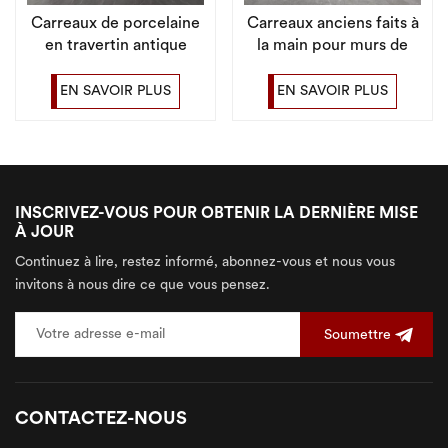
Carreaux de porcelaine
Carreaux anciens faits à
en travertin antique
la main pour murs de
haute durabilité pour
salon intérieurs
zones à fort trafic
rustiques
EN SAVOIR PLUS
EN SAVOIR PLUS
INSCRIVEZ-VOUS POUR OBTENIR LA DERNIÈRE MISE
À JOUR
Continuez à lire, restez informé, abonnez-vous et nous vous
invitons à nous dire ce que vous pensez.
Soumettre
CONTACTEZ-NOUS