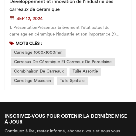
Développement et innovation de l'industrie des
carreaux de céramique
SEP 12, 2024
1. PrésentationPrésentez brièvement l’état actuel du
carrelage en céramique l'industrie et son importance.(1)
Décrivez brièvement la situation actuelle et les besoins de
MOTS CLÉS :
l’industrie des carreaux de céramique.(2) Avec le
Carrelage 1000x1000mm
développement continu du secteur immobilier et du design
d’intérieur, l’indust...
Carreaux De Céramique Et Carreaux De Porcelaine
Combinaison De Carreaux
Tuile Assortie
Carrelage Mexicain
Tuile Spatiale
INSCRIVEZ-VOUS POUR OBTENIR LA DERNIÈRE MISE
À JOUR
Continuez à lire, restez informé, abonnez-vous et nous vous