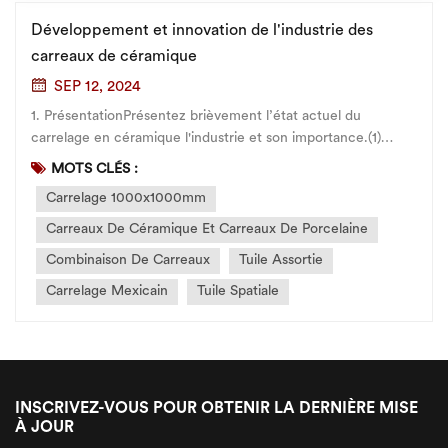
Développement et innovation de l'industrie des
carreaux de céramique
SEP 12, 2024
1. PrésentationPrésentez brièvement l’état actuel du
carrelage en céramique l'industrie et son importance.(1)
Décrivez brièvement la situation actuelle et les besoins de
MOTS CLÉS :
l’industrie des carreaux de céramique.(2) Avec le
Carrelage 1000x1000mm
développement continu du secteur immobilier et du design
d’intérieur, l’indust...
Carreaux De Céramique Et Carreaux De Porcelaine
Combinaison De Carreaux
Tuile Assortie
Carrelage Mexicain
Tuile Spatiale
INSCRIVEZ-VOUS POUR OBTENIR LA DERNIÈRE MISE
À JOUR