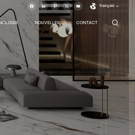
français
NOLOGIE
NOUVELLES
CONTACT
English
français
español