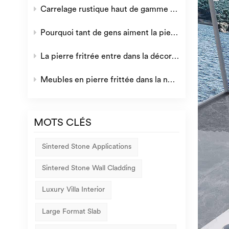
Carrelage rustique haut de gamme : la fusion parfaite de l&#39;esthétique rétro et de la qualité moderne
Pourquoi tant de gens aiment la pierre frittée ?
La pierre fritrée entre dans la décoration domestique européenne
Meubles en pierre frittée dans la nouvelle ère
MOTS CLÉS
Sintered Stone Applications
Sintered Stone Wall Cladding
Luxury Villa Interior
Large Format Slab