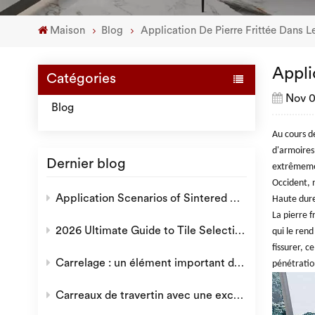
Maison
Blog
Application De Pierre Frittée Dans 
Appli
Catégories
Nov 0
Blog
Au cours d
d'armoires
Dernier blog
extrêmemen
Occident, n
Application Scenarios of Sintered Stone: Why is it a Popular Choice for Modern Decoration?
Haute dure
La pierre f
2026 Ultimate Guide to Tile Selection: How to Choose the Ideal Tiles for Villas, Hotels, and Residential Projects
qui le rend
fissurer, c
Carrelage : un élément important dans l'environnement domestique.
pénétration
Carreaux de travertin avec une excellente texture naturelle