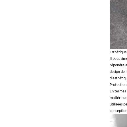
Esthétique 
Il peut sim
répondre au
design de l
d’esthétiq
Protection
En termes d
matière de 
utilisées p
conception