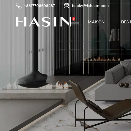
+8617708698487
becky@fshasin.com
DES
MAISON