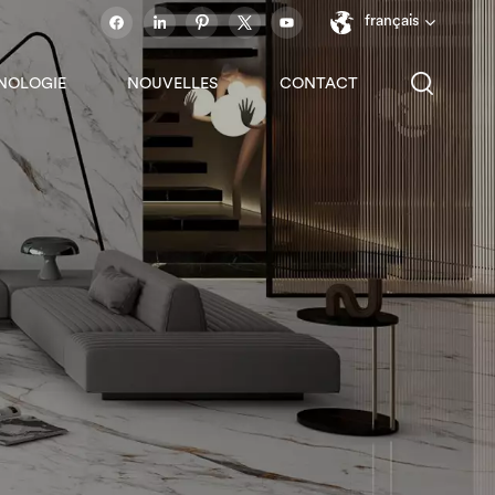
français
NOLOGIE
NOUVELLES
CONTACT
English
français
español