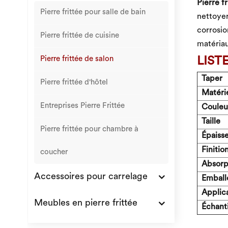
Pierre fr
Pierre frittée pour salle de bain
nettoyer
corrosio
Pierre frittée de cuisine
matériau
Pierre frittée de salon
LIST
Taper
Pierre frittée d'hôtel
Matéri
Entreprises Pierre Frittée
Couleu
Taille
Pierre frittée pour chambre à
Épaiss
Finitio
coucher
Absorpt
Accessoires pour carrelage
Emball
Applic
Meubles en pierre frittée
Échanti