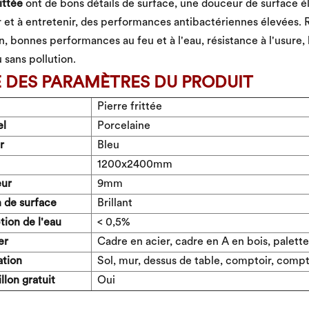
ittée
ont de bons détails de surface, une douceur de surface é
 et à entretenir, des performances antibactériennes élevées. 
n, bonnes performances au feu et à l'eau, résistance à l'usure
 sans pollution.
E DES PARAMÈTRES DU PRODUIT
Pierre frittée
el
Porcelaine
r
Bleu
1200x2400mm
eur
9mm
n de surface
Brillant
ion de l'eau
< 0,5%
er
Cadre en acier, cadre en A en bois, palette
ation
Sol, mur, dessus de table, comptoir, compto
llon gratuit
Oui