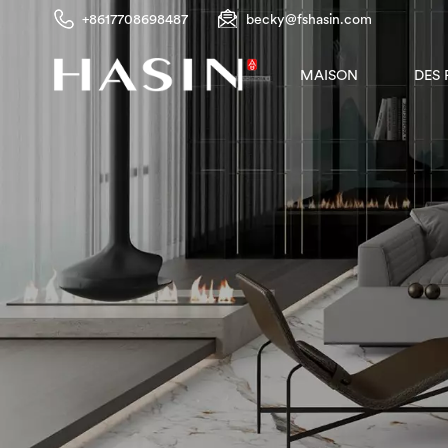
+8617708698487
becky@fshasin.com
DES
MAISON