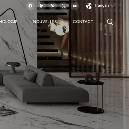
français
NOLOGIE
NOUVELLES
CONTACT
English
français
español