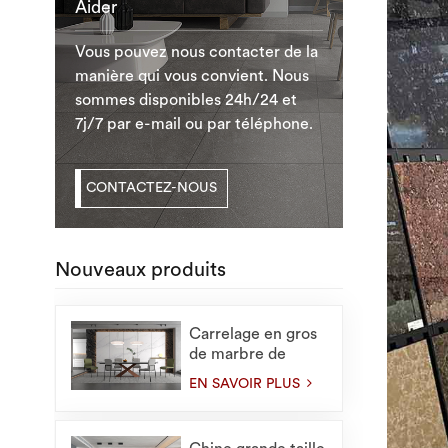
Aider
Vous pouvez nous contacter de la
manière qui vous convient. Nous
sommes disponibles 24h/24 et
7j/7 par e-mail ou par téléphone.
CONTACTEZ-NOUS
Nouveaux produits
Carrelage en gros
de marbre de
1200X2400mm
EN SAVOIR PLUS
pour de grandes
dalles intérieures
en pierre