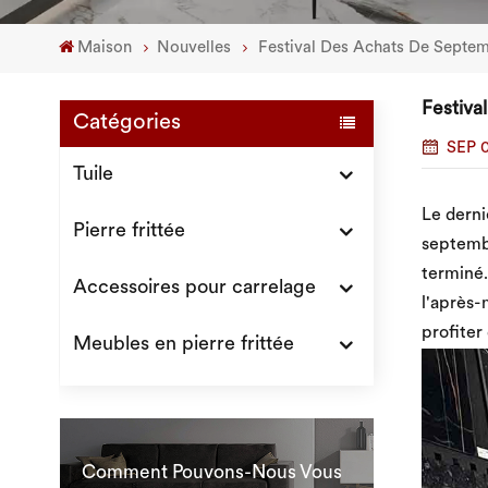
Maison
Nouvelles
Festival Des Achats De Septemb
Festival
Catégories
SEP 0
Tuile
Le derni
Pierre frittée
septembr
terminé.
Accessoires pour carrelage
l'après-
profiter
Meubles en pierre frittée
Comment Pouvons-Nous Vous