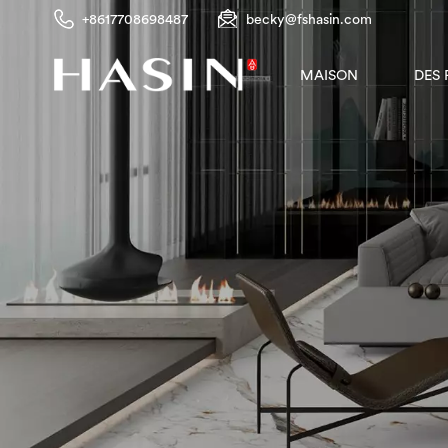
+8617708698487
becky@fshasin.com
DES
MAISON