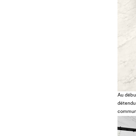
Au début
détendu
communic