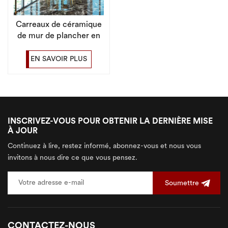
Carreaux de céramique
de mur de plancher en
pierre de luxe de
personnalisation de
EN SAVOIR PLUS
maison entière
INSCRIVEZ-VOUS POUR OBTENIR LA DERNIÈRE MISE
À JOUR
Continuez à lire, restez informé, abonnez-vous et nous vous
invitons à nous dire ce que vous pensez.
Soumettre
CONTACTEZ-NOUS