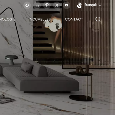
français
NOLOGIE
NOUVELLES
CONTACT
English
français
español