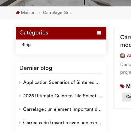
Maison
Carrelage Gris
Catégories
Carr
mod
Blog
A
Dans 
Dernier blog
proj
carre
Application Scenarios of Sintered Stone: Why is it a Popular Choice for Modern Decoration?
M
2026 Ultimate Guide to Tile Selection: How to Choose the Ideal Tiles for Villas, Hotels, and Residential Projects
Ca
Carrelage : un élément important dans l'environnement domestique.
Carreaux de travertin avec une excellente texture naturelle