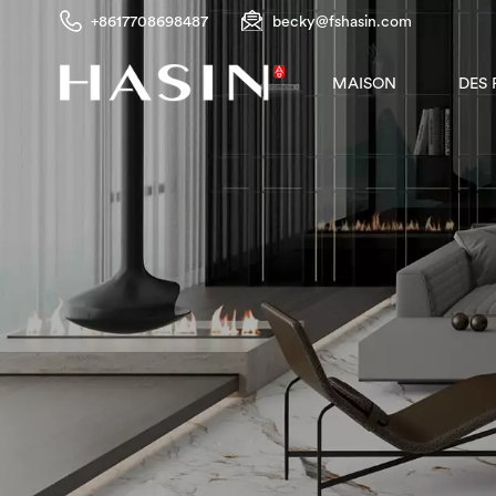
+8617708698487
becky@fshasin.com
DES
MAISON