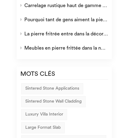
Carrelage rustique haut de gamme : la fusion parfaite de l&#39;esthétique rétro et de la qualité moderne
Pourquoi tant de gens aiment la pierre frittée ?
La pierre fritrée entre dans la décoration domestique européenne
Meubles en pierre frittée dans la nouvelle ère
MOTS CLÉS
Sintered Stone Applications
Sintered Stone Wall Cladding
Luxury Villa Interior
Large Format Slab