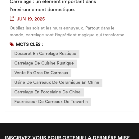
Carrelage : un élément important dans
l'environnement domestique.
JUN 19, 2025
Oubliez les sols et les murs ennuyeux. Partout dans le
monde, carrelage sont l'ingrédient magique qui transforme
les espaces ordinaires en reflets de personnalité et de
MOTS CLÉS :
culture. Des côtes ensoleillées aux villes les plus élégantes,
Dosseret En Carrelage Rustique
découvrons comment différents lieux utilisent le carrelage
pour raco...
Carrelage De Cuisine Rustique
Vente En Gros De Carreaux
Usine De Carreaux De Céramique En Chine
Carrelage En Porcelaine De Chine
Fournisseur De Carreaux De Travertin
INSCRIVEZ-VOUS POUR OBTENIR LA DERNIÈRE MISE