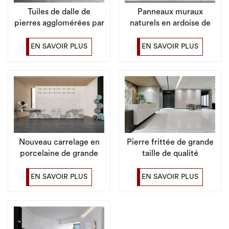
Tuiles de dalle de
Panneaux muraux
pierres agglomérées par
naturels en ardoise de
marbre de décor de
marbre blanc de
plancher de mur
carrelage en pierre
EN SAVOIR PLUS
EN SAVOIR PLUS
intérieur de qualité
frittée populaire
supérieure
Nouveau carrelage en
Pierre frittée de grande
porcelaine de grande
taille de qualité
taille en pierre frittée de
supérieure pour mur de
1200x2400mm pour le
fond d'entreprise
EN SAVOIR PLUS
EN SAVOIR PLUS
sol