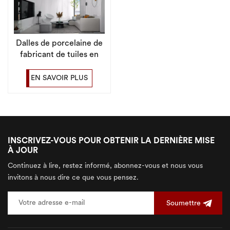
Dalles de porcelaine de
fabricant de tuiles en
pierre agglomérées du
grand format
EN SAVOIR PLUS
1200X2700 pour la villa
INSCRIVEZ-VOUS POUR OBTENIR LA DERNIÈRE MISE
À JOUR
Continuez à lire, restez informé, abonnez-vous et nous vous
invitons à nous dire ce que vous pensez.
Soumettre