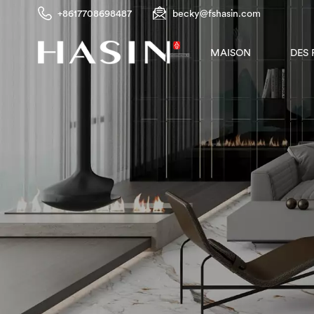
+8617708698487
becky@fshasin.com
DES
MAISON