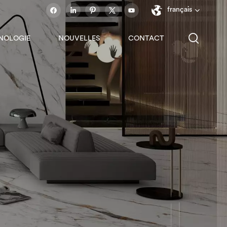
français
NOLOGIE
NOUVELLES
CONTACT
English
français
español