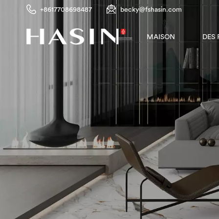
+8617708698487
becky@fshasin.com
DES
MAISON