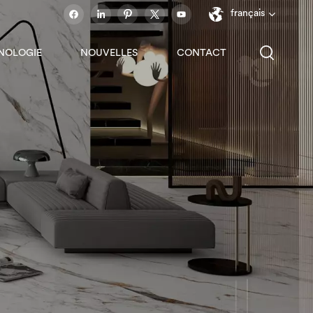
français
NOLOGIE
NOUVELLES
CONTACT
English
français
español